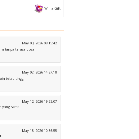
Win a Gift
May 03, 2026 08:15:42
am tanpa terasa bosan.
May 07, 2026 14:27:18
in tetap tinggi.
May 12, 2026 19:53:07
e yang sama.
May 18, 2026 10:36:55
t.