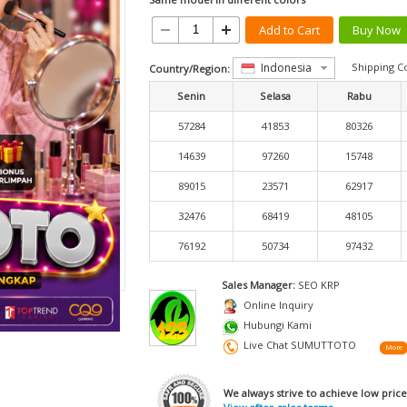
Add to Cart
Buy Now
Indonesia
Shipping C
Country/Region:
Senin
Selasa
Rabu
57284
41853
80326
14639
97260
15748
89015
23571
62917
32476
68419
48105
76192
50734
97432
Sales Manager:
SEO KRP
Online Inquiry
Hubungi Kami
Live Chat SUMUTTOTO
Live Chat SUMUTTOTO
More
Live Chat SUMUTTOTO
Live Chat SUMUTTOTO
We always strive to achieve low pric