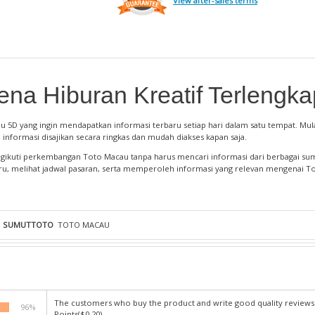
View after-sales terms
a Hiburan Kreatif Terlengka
u 5D
yang ingin mendapatkan informasi terbaru setiap hari dalam satu tempat. Mulai
h informasi disajikan secara ringkas dan mudah diakses kapan saja.
ngikuti perkembangan
Toto Macau
tanpa harus mencari informasi dari berbagai s
, melihat jadwal pasaran, serta memperoleh informasi yang relevan mengenai
To
SUMUTTOTO
TOTO MACAU
The customers who buy the product and write good quality reviews
96%
Points
($0.20).