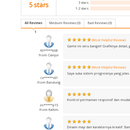
3 stars:
5 stars
1-2 stars:
All Reviews
Medium Reviews (
0
)
Bad Reviews (
0
)
1
(Most Helpful Review)
Game ini seru banget! Grafiknya detail
Kt*****k68
from Cianjur
(Most Helpful Review)
Saya suka sistem progresinya yang jelas
ce*****s61
from Bandung
Kontrol permainan responsif dan muda
zo*****p15
from Kaltim
Desain map dan karakternya kreatif. Ban